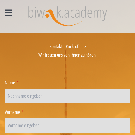
MANAGEMENT EINZELCOACHING
Kontakt | Rückrufbitte
WORKSHOPS
Wir freuen uns von Ihnen zu hören.
UNTERNEHMENS- UND VERTRIEBSFACHWIRT®
Name
*
Vorname
*