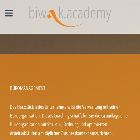
MANAGEMENT EINZELCOACHING
WORKSHOPS
UNTERNEHMENS- UND VERTRIEBSFACHWIRT®
BÜROMANAGEMENT
Das Herzstück jedes Unternehmens ist die Verwaltung mit seiner
Büroorganisation. Dieses Coaching schafft für Sie die Grundlage eine
Büroorganisation mit Struktur, Ordnung und optimierten
Arbeitsabläufen am täglichen Businesskontext auszurichten.