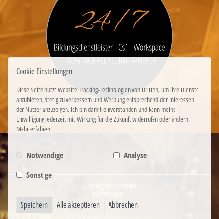
Cookie Einstellungen
Diese Seite nutzt Website Tracking-Technologien von Dritten, um ihre Dienste
anzubieten, stetig zu verbessern und Werbung entsprechend der Interessen
der Nutzer anzuzeigen. Ich bin damit einverstanden und kann meine
Einwilligung jederzeit mit Wirkung für die Zukunft widerrufen oder ändern.
Mehr erfahren...
Notwendige
Analyse
Sonstige
info@biwak.academy
IMPRESSUM
Speichern
Alle akzeptieren
Abbrechen