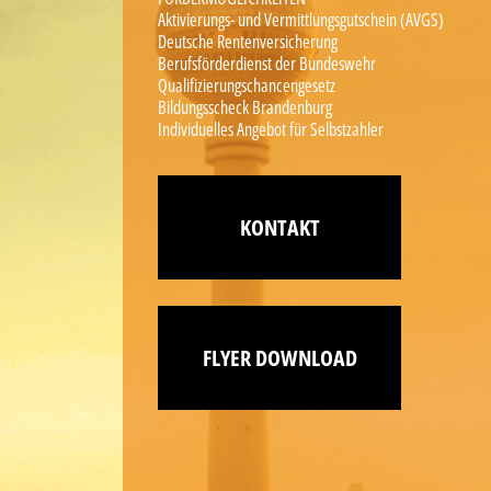
Aktivierungs- und Vermittlungsgutschein (AVGS)
Deutsche Rentenversicherung
Berufsförderdienst der Bundeswehr
Qualifizierungschancengesetz
Bildungsscheck Brandenburg
Individuelles Angebot für Selbstzahler
KONTAKT
FLYER DOWNLOAD