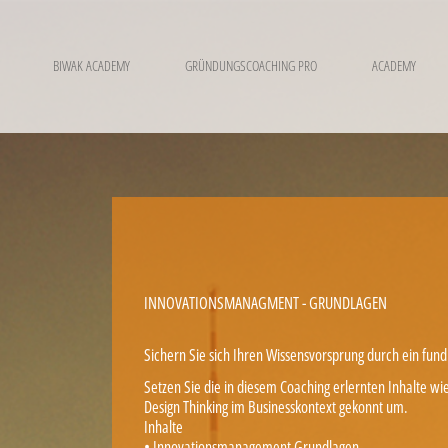
BIWAK ACADEMY
GRÜNDUNGSCOACHING PRO
ACADEMY
INNOVATIONSMANAGMENT - GRUNDLAGEN
Sichern Sie sich Ihren Wissensvorsprung durch ein fun
Setzen Sie die in diesem Coaching erlernten Inhalte w
Design Thinking im Businesskontext gekonnt um.
Inhalte
• Innovationsmanagement Grundlagen