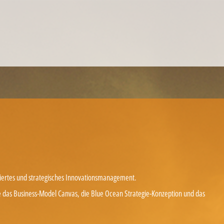
MANAGEMENT EINZELCOACHING
WORKSHOPS
UNTERNEHMENS- UND VERTRIEBSFACHWIRT®
diertes und strategisches Innovationsmanagement.
ie das Business-Model Canvas, die Blue Ocean Strategie-Konzeption und das