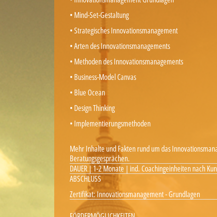
• Mind-Set-Gestaltung
• Strategisches Innovationsmanagement
• Arten des Innovationsmanagements
• Methoden des Innovationsmanagements
• Business-Model Canvas
• Blue Ocean
• Design Thinking
• Implementierungsmethoden
Mehr Inhalte und Fakten rund um das Innovationsmana
Beratungsgesprächen.
DAUER | 1-2 Monate | ind. Coachingeinheiten nach Ku
ABSCHLUSS
Zertifikat: Innovationsmanagement - Grundlagen
FÖRDERMÖGLICHKEITEN