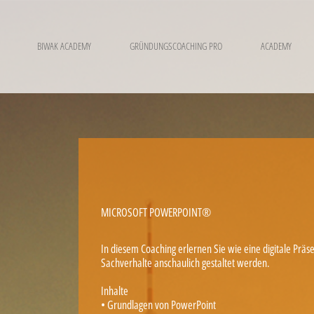
BIWAK ACADEMY
GRÜNDUNGSCOACHING PRO
ACADEMY
MICROSOFT POWERPOINT®
In diesem Coaching erlernen Sie wie eine digitale Prä
Sachverhalte anschaulich gestaltet werden.
Inhalte
• Grundlagen von PowerPoint