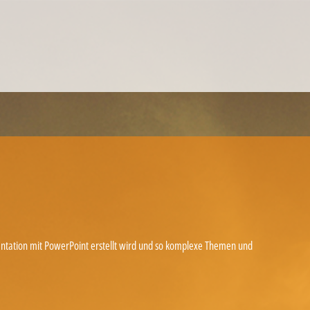
MANAGEMENT EINZELCOACHING
WORKSHOPS
UNTERNEHMENS- UND VERTRIEBSFACHWIRT®
sentation mit PowerPoint erstellt wird und so komplexe Themen und