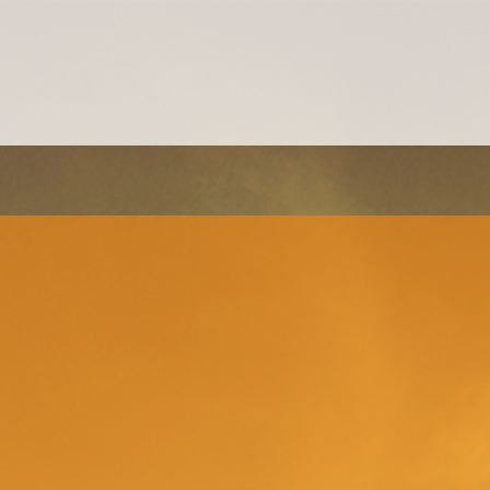
MANAGEMENT EINZELCOACHING
WORKSHOPS
UNTERNEHMENS- UND VERTRIEBSFACHWIRT®