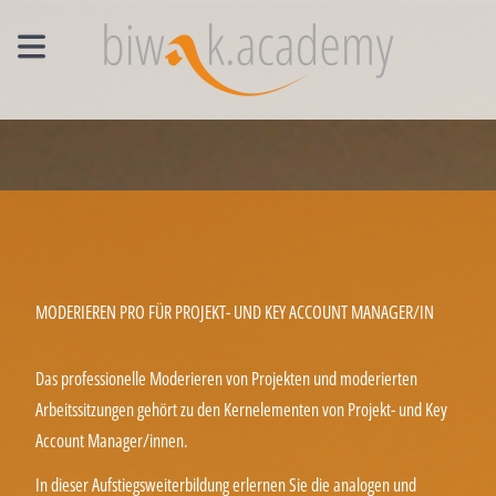
MANAGEMENT EINZELCOACHING
WORKSHOPS
UNTERNEHMENS- UND VERTRIEBSFACHWIRT®
MODERIEREN PRO FÜR PROJEKT- UND KEY ACCOUNT MANAGER/IN
Das professionelle Moderieren von Projekten und moderierten
Arbeitssitzungen gehört zu den Kernelementen von Projekt- und Key
Account Manager/innen.
In dieser Aufstiegsweiterbildung erlernen Sie die analogen und