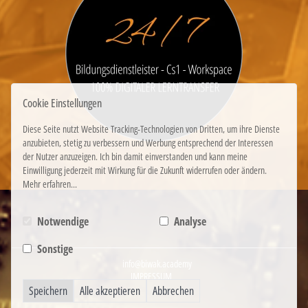
Cookie Einstellungen
Diese Seite nutzt Website Tracking-Technologien von Dritten, um ihre Dienste
anzubieten, stetig zu verbessern und Werbung entsprechend der Interessen
der Nutzer anzuzeigen. Ich bin damit einverstanden und kann meine
Einwilligung jederzeit mit Wirkung für die Zukunft widerrufen oder ändern.
Mehr erfahren...
Notwendige
Analyse
Sonstige
info@biwak.academy
IMPRESSUM
Speichern
Alle akzeptieren
Abbrechen