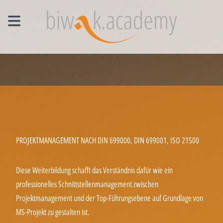
MANAGEMENT EINZELCOACHING
WORKSHOPS
UNTERNEHMENS- UND VERTRIEBSFACHWIRT®
PROJEKTMANAGEMENT NACH DIN 699000, DIN 699001, ISO 21500
Diese Weiterbildung schafft das Verständnis dafür wie ein
professionelles Schnittstellenmanagement zwischen
Projektmanagement und der Top-Führungsebene auf Grundlage von
MS-Projekt zu gestalten ist.