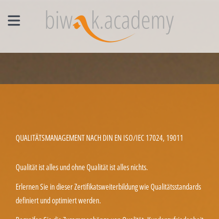
MANAGEMENT EINZELCOACHING
WORKSHOPS
UNTERNEHMENS- UND VERTRIEBSFACHWIRT®
QUALITÄTSMANAGEMENT NACH DIN EN ISO/IEC 17024, 19011
Qualität ist alles und ohne Qualität ist alles nichts.
Erlernen Sie in dieser Zertifikatsweiterbildung wie Qualitätsstandards
definiert und optimiert werden.