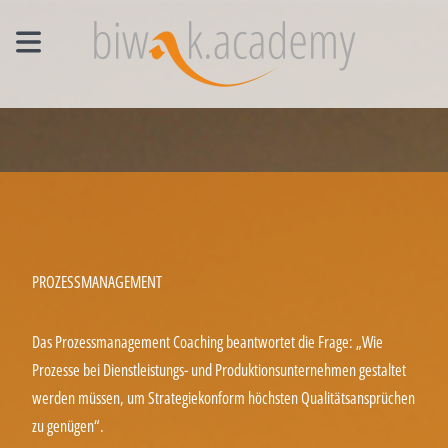
MANAGEMENT EINZELCOACHING
WORKSHOPS
UNTERNEHMENS- UND VERTRIEBSFACHWIRT®
PROZESSMANAGEMENT
Das Prozessmanagement Coaching beantwortet die Frage: „Wie
Prozesse bei Dienstleistungs- und Produktionsunternehmen gestaltet
werden müssen, um Strategiekonform höchsten Qualitätsansprüchen
zu genügen“.