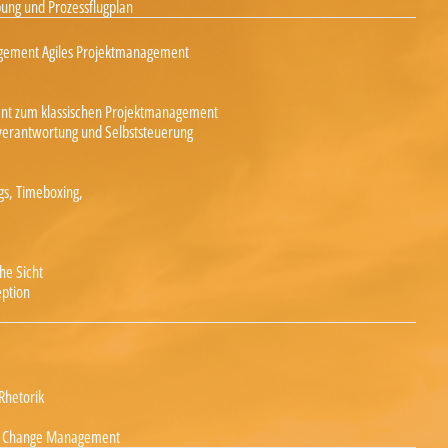
bung und Prozessflugplan
ement Agiles Projektmanagement
ent zum klassischen Projektmanagement
nverantwortung und Selbststeuerung
ngs, Timeboxing,
he Sicht
ption
Rhetorik
und Change Management