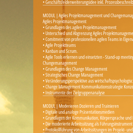
• Geschäftsfelderweiterungsidee inkl. Prozessbeschrei
MODUL | Agiles Projektmanagement und Changemanag
Agiles Projektmanagement
• Grundlagen des agilen Projektmanagement
• Unterschied und Abgrenzung Agiles Projektmanagem
• Comitment von professionellen agilen Teams in Eige
• Agile Projektteams
• Kanban und Scrum.
• Agile Tools erlernen und einsetzten - Stand-up meeti
Changemanagement
• Grundlagen des Change Management
• Strategisches Change Management
• Veränderungsperspektive aus wirtschaftspsychologisc
• Change Management Kommunikationsstrategie Konze
• Instrumente der Zielgruppenanalyse
MODUL | Moderieren Dozieren und Trainieren
• Digitale und analoge Präsentationsmedien
• Grundlagen der Kommunikation, Körpersprache und 
• Die moderierte Arbeitssitzung als Führungsinstrument
• Protokollführung von Arbeitssitzungen im Projekt- 