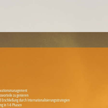
MANAGEMENT EINZELCOACHING
WORKSHOPS
UNTERNEHMENS- UND VERTRIEBSFACHWIRT®
novationsmanagement
svorteile zu genieren
 Erschließung durch Internationalisierungsstrategien
ung in 1-6 Phasen