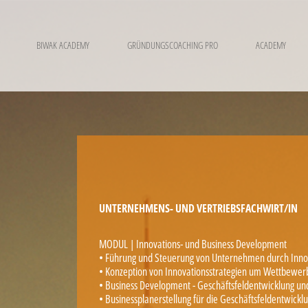
BIWAK ACADEMY
GRÜNDUNGSCOACHING PRO
ACADEMY
UNTERNEHMENS- UND VERTRIEBSFACHWIRT/IN
MODUL | Innovations- und Business Development
• Führung und Steuerung von Unternehmen durch In
• Konzeption von Innovationsstrategien um Wettbewerb
• Business Development - Geschäftsfeldentwicklung und
• Businessplanerstellung für die Geschäftsfeldentwickl